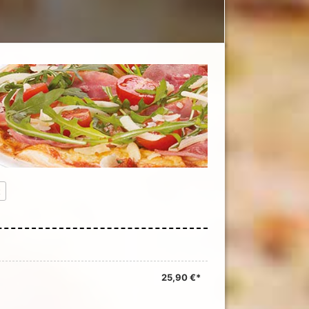
t
25,90 €*