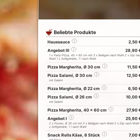
Beliebte Produkte
Haussauce
i
2,50 
Angebot III
i
28,90 
1 x Party-Pizza, 40 x 60 cm mit 3 x Belägen nach Wahl 2 x Dip na
Wahl 1 x Softgetränk, 1 l nach Wahl
Pizza Margherita, Ø 30 cm
i
11,50 
Pizza Salami, Ø 30 cm
i
12,50 
mit Salami
Pizza Margherita, Ø 22 cm
i
6,50 
Pizza Salami, Ø 26 cm
i
10,00 
mit Salami
Pizza Margherita, 40 x 60 cm
i
27,90 
Angebot I
i
25,90 
2 x Pizzen, Ø 30 cm mit 3 x Belägen nach Wahl 2 x Dip nach Wahl 
x Softgetränk, 1 l nach Wahl
Snack Rolls Käse, 6 Stück
i
7,00 
mit Käse