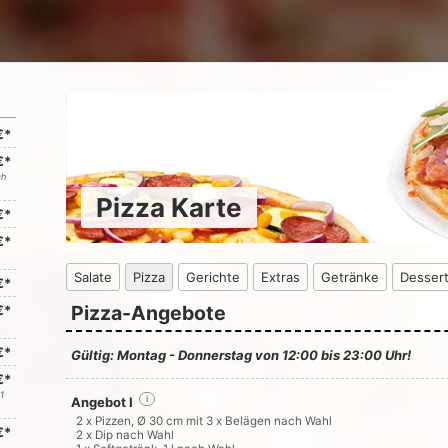
€*
€*
ch
Pizza Karte
€*
€*
Salate
Pizza
Gerichte
Extras
Getränke
Desser
€*
Pizza-Angebote
€*
€*
Gültig: Montag - Donnerstag von 12:00 bis 23:00 Uhr!
€*
1
Angebot I
i
2 x Pizzen, Ø 30 cm mit 3 x Belägen nach Wahl
€*
2 x Dip nach Wahl