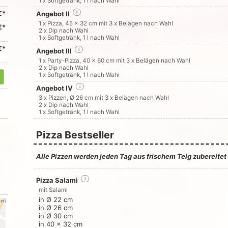
1 x Softgetränk, 1 l nach Wahl
€*
Angebot II
i
1 x Pizza, 45 x 32 cm mit 3 x Belägen nach Wahl
€*
2 x Dip nach Wahl
1 x Softgetränk, 1 l nach Wahl
€*
Angebot III
i
1 x Party-Pizza, 40 x 60 cm mit 3 x Belägen nach Wahl
2 x Dip nach Wahl
1 x Softgetränk, 1 l nach Wahl
Angebot IV
i
3 x Pizzen, Ø 26 cm mit 3 x Belägen nach Wahl
2 x Dip nach Wahl
1 x Softgetränk, 1 l nach Wahl
Pizza Bestseller
Alle Pizzen werden jeden Tag aus frischem Teig zubereite
Pizza Salami
i
mit Salami
in Ø 22 cm
in Ø 26 cm
in Ø 30 cm
in 40 x 32 cm