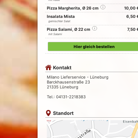
Pizza Margherita, Ø 26 cm
i
10,00 
Insalata Mista
6,50 
gemischter Salat
Pizza Salami, Ø 22 cm
i
7,50 
mit Salami
Hier gleich bestellen
Kontakt
Milano Lieferservice - Lüneburg
Barckhausenstraße 23
21335 Lüneburg
Tel.: 04131-2218383
Standort