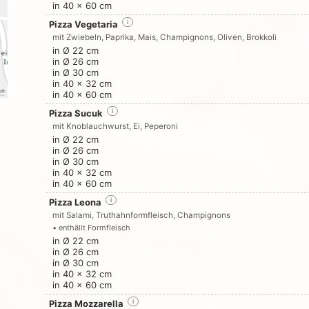
in 40 x 60 cm
Pizza Vegetaria
i
mit Zwiebeln, Paprika, Mais, Champignons, Oliven, Brokkoli
in Ø 22 cm
in Ø 26 cm
in Ø 30 cm
in 40 x 32 cm
in 40 x 60 cm
Pizza Sucuk
i
mit Knoblauchwurst, Ei, Peperoni
in Ø 22 cm
in Ø 26 cm
in Ø 30 cm
in 40 x 32 cm
in 40 x 60 cm
Pizza Leona
i
mit Salami, Truthahnformfleisch, Champignons
• enthällt Formfleisch
in Ø 22 cm
in Ø 26 cm
in Ø 30 cm
in 40 x 32 cm
in 40 x 60 cm
Pizza Mozzarella
i